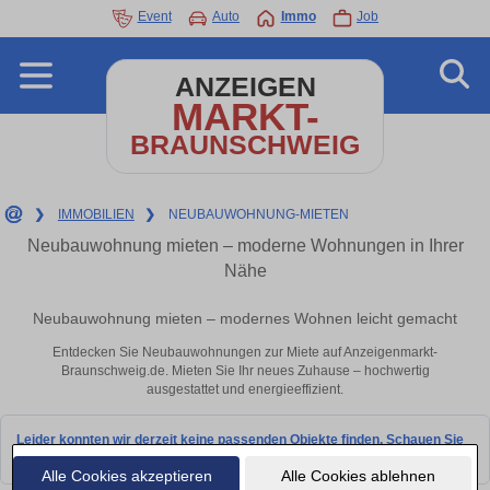
Event
Auto
Immo
Job
ANZEIGEN
MARKT-
BRAUNSCHWEIG
❯
IMMOBILIEN
❯
NEUBAUWOHNUNG-MIETEN
Neubauwohnung mieten – moderne Wohnungen in Ihrer
Nähe
Neubauwohnung mieten – modernes Wohnen leicht gemacht
Entdecken Sie Neubauwohnungen zur Miete auf Anzeigenmarkt-
Braunschweig.de. Mieten Sie Ihr neues Zuhause – hochwertig
ausgestattet und energieeffizient.
Leider konnten wir derzeit keine passenden Objekte finden. Schauen Sie
bald wieder vorbei!
Alle Cookies akzeptieren
Alle Cookies ablehnen