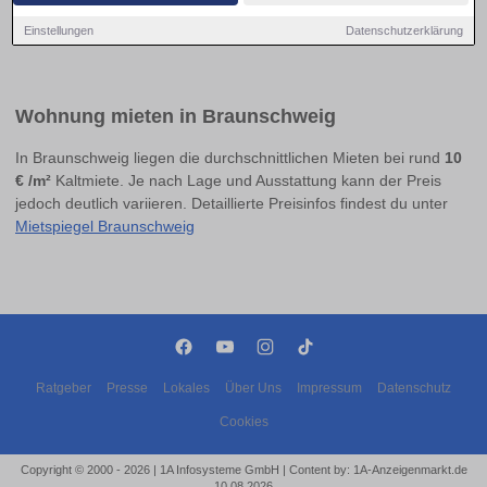
Einstellungen
Datenschutzerklärung
Wohnung mieten in Braunschweig
In Braunschweig liegen die durchschnittlichen Mieten bei rund
10
€ /m²
Kaltmiete. Je nach Lage und Ausstattung kann der Preis
jedoch deutlich variieren. Detaillierte Preisinfos findest du unter
Mietspiegel Braunschweig
Ratgeber
Presse
Lokales
Über Uns
Impressum
Datenschutz
Cookies
Copyright © 2000 - 2026 | 1A Infosysteme GmbH | Content by: 1A-Anzeigenmarkt.de
10.08.2026