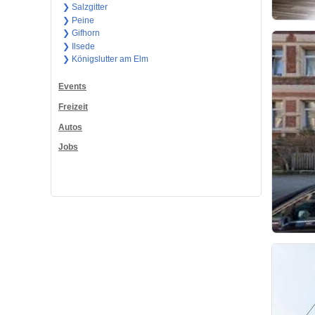
❯ Salzgitter
❯ Peine
❯ Gifhorn
❯ Ilsede
❯ Königslutter am Elm
Events
Freizeit
Autos
Jobs