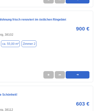
ohnung frisch renoviert im östlichen Ringebiet
900 €
ig, 38102
ca. 55,00 m²
Zimmer 2
★
➦
➜
e Schönheit!
603 €
ig, 38112