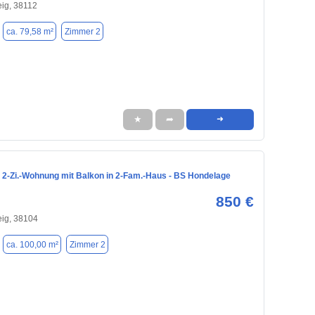
ig, 38112
ca. 79,58 m²
Zimmer 2
★
➦
➜
 2-Zi.-Wohnung mit Balkon in 2-Fam.-Haus - BS Hondelage
850 €
ig, 38104
ca. 100,00 m²
Zimmer 2