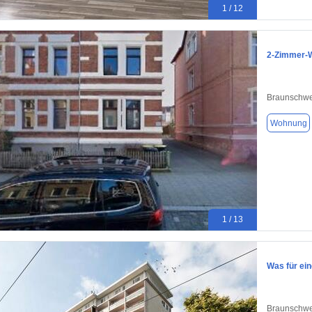
1 / 12
2-Zimmer-W
Braunschwe
Wohnung
1 / 13
Was für ein
Braunschwe