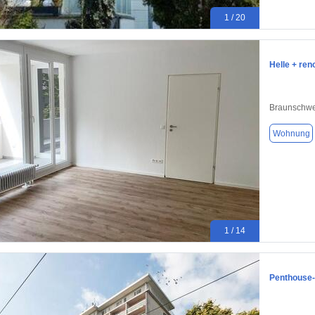
1 / 20
Helle + re
Braunschwe
Wohnung
1 / 14
Penthouse-F