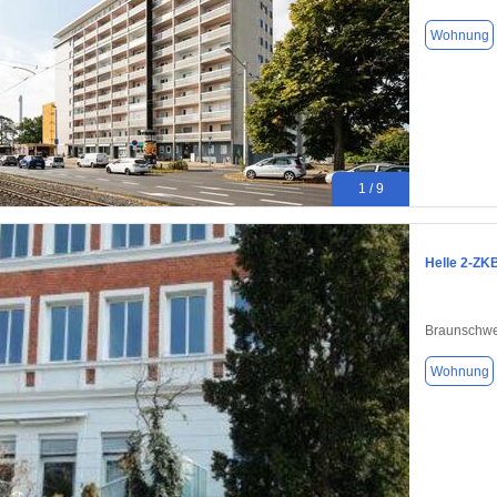
Wohnung
1 / 9
Helle 2‑ZKB
Braunschwe
Wohnung