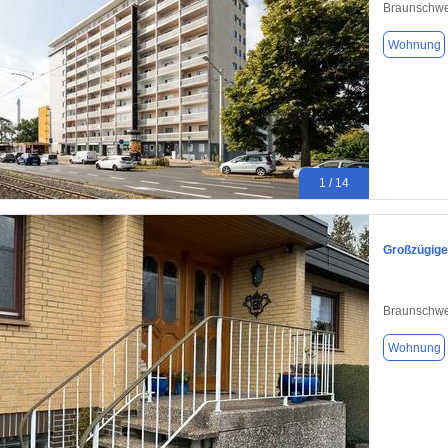
Braunschwe
Wohnung
1 / 14
Großzügige
Braunschwe
Wohnung