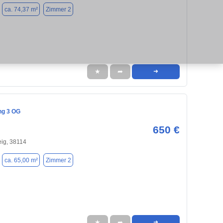
ca. 74,37 m²
Zimmer 2
★
➦
➜
ng 3 OG
650 €
ig, 38114
ca. 65,00 m²
Zimmer 2
★
➦
➜