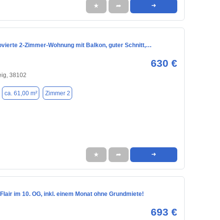
★
➦
➜
novierte 2-Zimmer-Wohnung mit Balkon, guter Schnitt,…
630 €
ig, 38102
ca. 61,00 m²
Zimmer 2
★
➦
➜
lair im 10. OG, inkl. einem Monat ohne Grundmiete!
693 €