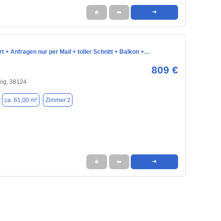
★
➦
➜
t + Anfragen nur per Mail + toller Schnitt + Balkon +…
809 €
ig, 38124
ca. 61,00 m²
Zimmer 2
★
➦
➜