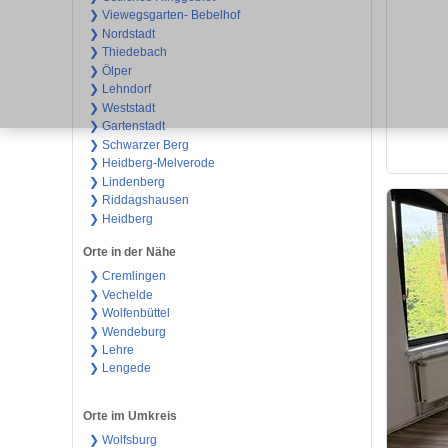
❯ Viewegsgarten- Bebelhof
❯ Nordstadt
❯ Thiedebach
❯ Ölper
❯ Lehndorf
❯ Weststadt
❯ Gartenstadt
❯ Schwarzer Berg
❯ Heidberg-Melverode
❯ Lindenberg
❯ Riddagshausen
❯ Heidberg
Orte in der Nähe
❯ Cremlingen
❯ Vechelde
❯ Wolfenbüttel
❯ Wendeburg
❯ Lehre
❯ Lengede
Orte im Umkreis
❯ Wolfsburg