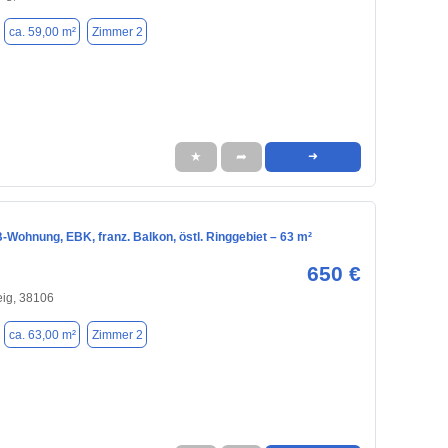
ca. 59,00 m²
Zimmer 2
★
➦
➜
‑Wohnung, EBK, franz. Balkon, östl. Ringgebiet – 63 m²
650 €
ig, 38106
ca. 63,00 m²
Zimmer 2