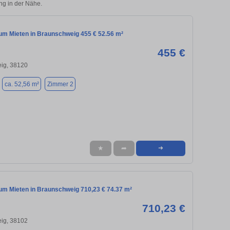
ng in der Nähe.
m Mieten in Braunschweig 455 € 52.56 m²
455 €
ig, 38120
ca. 52,56 m²
Zimmer 2
★
➦
➜
m Mieten in Braunschweig 710,23 € 74.37 m²
710,23 €
ig, 38102