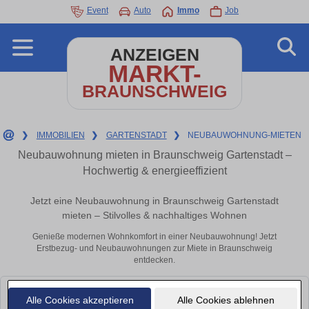
Event
Auto
Immo
Job
ANZEIGEN
MARKT-
BRAUNSCHWEIG
❯
IMMOBILIEN
❯
GARTENSTADT
❯
NEUBAUWOHNUNG-MIETEN
Neubauwohnung mieten in Braunschweig Gartenstadt –
Hochwertig & energieeffizient
Jetzt eine Neubauwohnung in Braunschweig Gartenstadt
mieten – Stilvolles & nachhaltiges Wohnen
Genieße modernen Wohnkomfort in einer Neubauwohnung! Jetzt
Erstbezug- und Neubauwohnungen zur Miete in Braunschweig
entdecken.
Leider konnten wir derzeit keine passenden Objekte finden. Schauen Sie
Alle Cookies akzeptieren
Alle Cookies ablehnen
bald wieder vorbei!