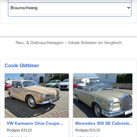
Neu- & Gebrauchtwagen – lokale Anbieter im Vergleich
Coole Oldtimer
VW Karmann Ghia Coupe
Mercedes 300 SE Cabriolet
schönes restauriertes
Top Original mit 58000 Km
Rodgau 63110
Rodgau 63110
Coupe