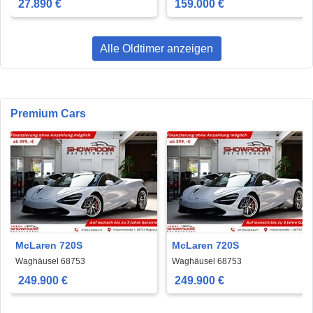
27.890 €
159.000 €
Alle Oldtimer anzeigen
Premium Cars
McLaren 720S
McLaren 720S
Waghäusel 68753
Waghäusel 68753
249.900 €
249.900 €