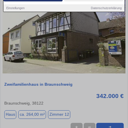
Einstellungen
Datenschutzerklärung
1 / 10
Zweifamilienhaus in Braunschweig
342.000 €
Braunschweig, 38122
Haus
ca. 264,00 m²
Zimmer 12
★
➦
➜