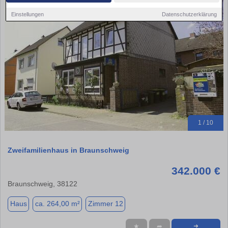
Einstellungen
Datenschutzerklärung
1 / 10
Zweifamilienhaus in Braunschweig
342.000 €
Braunschweig, 38122
Haus
ca. 264,00 m²
Zimmer 12
★
➦
➜