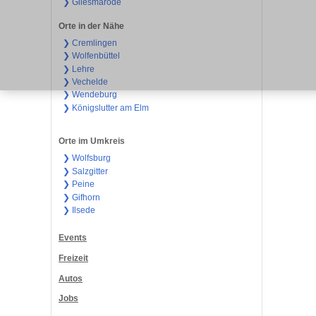
❯ Gliesmarode
Orte in der Nähe
❯ Cremlingen
❯ Wolfenbüttel
❯ Lehre
❯ Vechelde
❯ Wendeburg
❯ Königslutter am Elm
Orte im Umkreis
❯ Wolfsburg
❯ Salzgitter
❯ Peine
❯ Gifhorn
❯ Ilsede
Events
Freizeit
Autos
Jobs