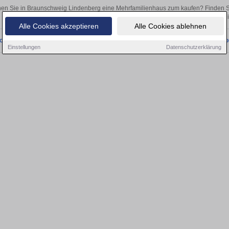
en Sie in Braunschweig Lindenberg eine Mehrfamilienhaus zum kaufen? Finden S
als Kapitalanlage oder zur Vermietung – hier finden Sie Ihre Immobili
Alle Cookies akzeptieren
Alle Cookies ablehnen
onnten wir derzeit keine passenden Objekte finden. Schauen Sie bald wieder vo
Einstellungen
Datenschutzerklärung