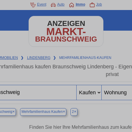
Event
Auto
Immo
Job
ANZEIGEN
MARKT-
BRAUNSCHWEIG
MMOBILIEN
❯
LINDENBERG
❯
MEHRFAMILIENHAUS-KAUFEN
rfamilienhaus kaufen Braunschweig Lindenberg - Eige
privat
×
×
×
schweig
Mehrfamilienhaus Kaufen
2
Finden Sie hier Ihre Mehrfamilienhaus zum kauf