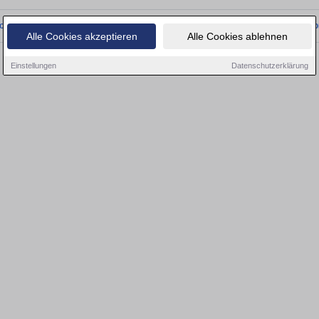
onnten wir derzeit keine passenden Objekte finden. Schauen Sie bald wieder vo
Alle Cookies akzeptieren
Alle Cookies ablehnen
Einstellungen
Datenschutzerklärung