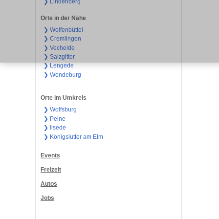
❯ Lindenberg
Orte in der Nähe
❯ Wolfenbüttel
❯ Cremlingen
❯ Vechelde
❯ Salzgitter
❯ Lengede
❯ Wendeburg
Orte im Umkreis
❯ Wolfsburg
❯ Peine
❯ Ilsede
❯ Königslutter am Elm
Events
Freizeit
Autos
Jobs