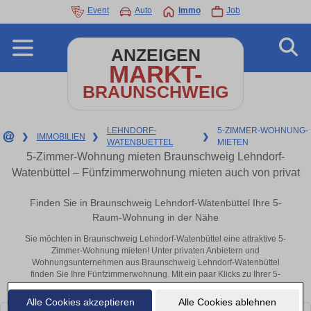
Event
Auto
Immo
Job
ANZEIGEN
MARKT-
BRAUNSCHWEIG
LEHNDORF-
5-ZIMMER-WOHNUNG-
❯
IMMOBILIEN
❯
❯
WATENBUETTEL
MIETEN
5-Zimmer-Wohnung mieten Braunschweig Lehndorf-
Watenbüttel – Fünfzimmerwohnung mieten auch von privat
Finden Sie in Braunschweig Lehndorf-Watenbüttel Ihre 5-
Raum-Wohnung in der Nähe
Sie möchten in Braunschweig Lehndorf-Watenbüttel eine attraktive 5-
Zimmer-Wohnung mieten! Unter privaten Anbietern und
Wohnungsunternehmen aus Braunschweig Lehndorf-Watenbüttel
finden Sie Ihre Fünfzimmerwohnung. Mit ein paar Klicks zu Ihrer 5-
Raum-Wohnung in der Nähe.
Alle Cookies akzeptieren
Alle Cookies ablehnen