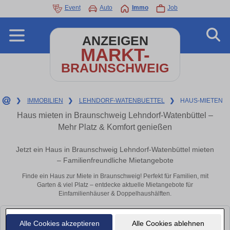
Event
Auto
Immo
Job
ANZEIGEN
MARKT-
BRAUNSCHWEIG
❯
IMMOBILIEN
❯
LEHNDORF-WATENBUETTEL
❯
HAUS-MIETEN
Haus mieten in Braunschweig Lehndorf-Watenbüttel –
Mehr Platz & Komfort genießen
Jetzt ein Haus in Braunschweig Lehndorf-Watenbüttel mieten
– Familienfreundliche Mietangebote
Finde ein Haus zur Miete in Braunschweig! Perfekt für Familien, mit
Garten & viel Platz – entdecke aktuelle Mietangebote für
Einfamilienhäuser & Doppelhaushälften.
Leider konnten wir derzeit keine passenden Objekte finden. Schauen Sie
Alle Cookies akzeptieren
Alle Cookies ablehnen
bald wieder vorbei!