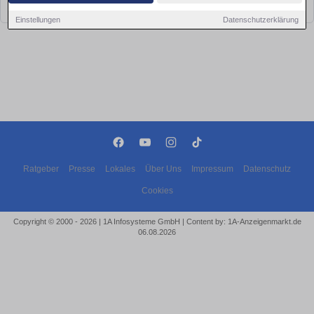
bald wieder vorbei!
Einstellungen
Datenschutzerklärung
Ratgeber
Presse
Lokales
Über Uns
Impressum
Datenschutz
Cookies
Copyright © 2000 - 2026 | 1A Infosysteme GmbH | Content by: 1A-Anzeigenmarkt.de
06.08.2026