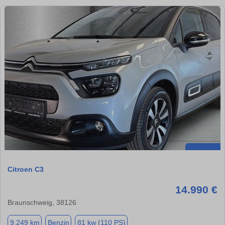
Citroen C3
14.990 €
Braunschweig, 38126
9.249 km
Benzin
81 kw (110 PS)