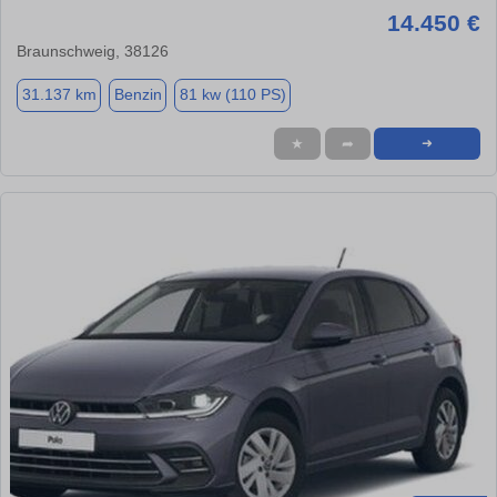
14.450 €
Braunschweig, 38126
31.137 km
Benzin
81 kw (110 PS)
★
➦
➜