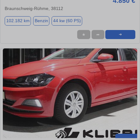
4.850 €
Braunschweig-Rühme, 38112
102.182 km
Benzin
44 kw (60 PS)
★
➦
➜