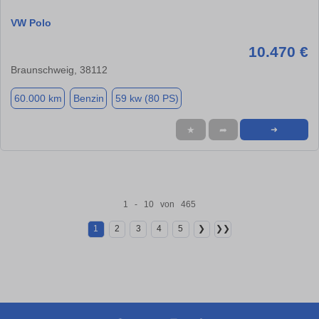
VW Polo
10.470 €
Braunschweig, 38112
60.000 km
Benzin
59 kw (80 PS)
★
➦
➜
1 - 10 von 465
1
2
3
4
5
❯
❯❯