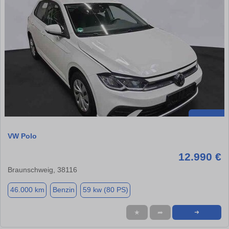
VW Polo
12.990 €
Braunschweig, 38116
46.000 km
Benzin
59 kw (80 PS)
★
➦
➜