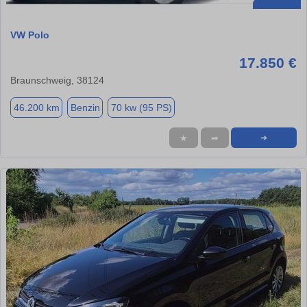
VW Polo
17.850 €
Braunschweig, 38124
46.200 km
Benzin
70 kw (95 PS)
★
➦
➜