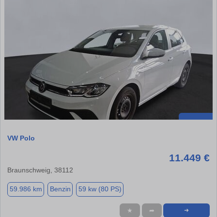
VW Polo
11.449 €
Braunschweig, 38112
59.986 km
Benzin
59 kw (80 PS)
★
➦
➜