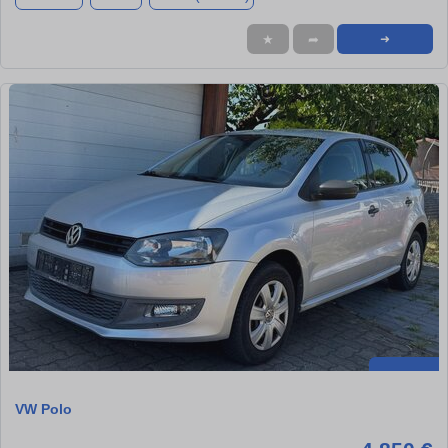
★
➦
➜
VW Polo