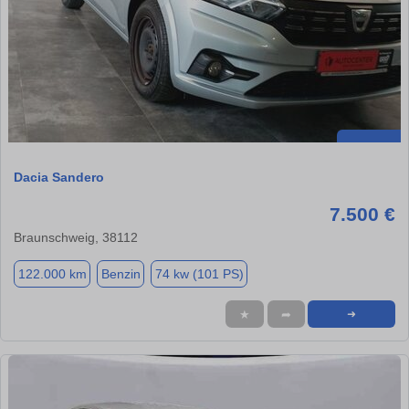
Dacia Sandero
7.500 €
Braunschweig, 38112
122.000 km
Benzin
74 kw (101 PS)
★
➦
➜