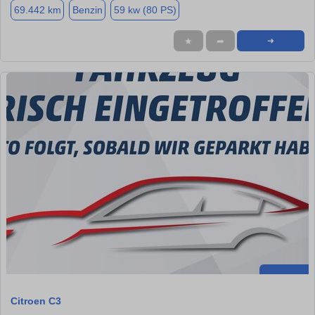
69.442 km
Benzin
59 kw (80 PS)
★
➦
➜
Citroen C3