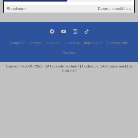
Einstellungen
Datenschutzerklärung
Ratgeber
Presse
Lokales
Über Uns
Impressum
Datenschutz
Cookies
Copyright © 2000 - 2026 | 1A Infosysteme GmbH | Content by: 1A-Anzeigenmarkt.de
06.08.2026