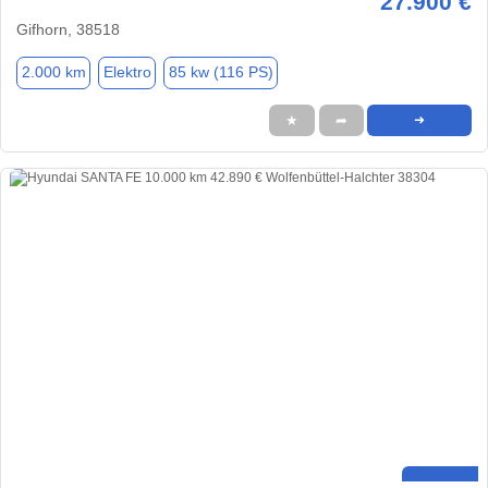
27.900 €
Gifhorn, 38518
2.000 km
Elektro
85 kw (116 PS)
★
➦
➜