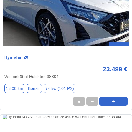
Hyundai i20
23.489 €
Wolfenbüttel-Halchter, 38304
1.500 km
Benzin
74 kw (101 PS)
★
➦
➜