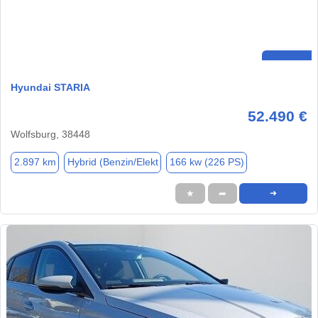
Hyundai STARIA
52.490 €
Wolfsburg, 38448
2.897 km
Hybrid (Benzin/Elekt
166 kw (226 PS)
★
➦
➜