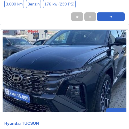
3.000 km
Benzin
176 kw (239 PS)
★
➦
➜
Hyundai TUCSON