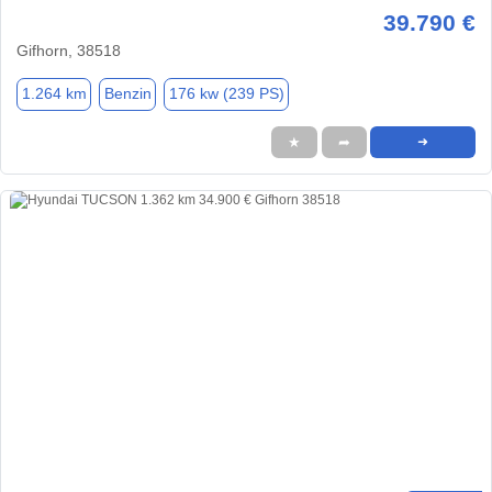
39.790 €
Gifhorn, 38518
1.264 km
Benzin
176 kw (239 PS)
★
➦
➜