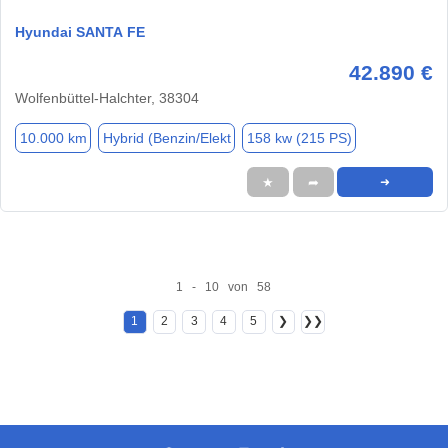
Hyundai SANTA FE
42.890 €
Wolfenbüttel-Halchter, 38304
10.000 km
Hybrid (Benzin/Elekt
158 kw (215 PS)
★
➦
➜
1 - 10 von 58
1
2
3
4
5
❯
❯❯