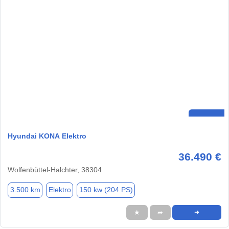
Hyundai KONA Elektro
36.490 €
Wolfenbüttel-Halchter, 38304
3.500 km
Elektro
150 kw (204 PS)
★
➦
➜