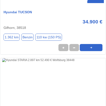
Hyundai TUCSON
34.900 €
Gifhorn, 38518
1.362 km
Benzin
110 kw (150 PS)
★
➦
➜