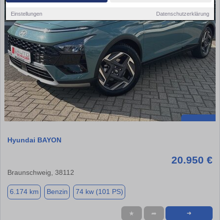
Einstellungen
Datenschutzerklärung
Hyundai BAYON
20.950 €
Braunschweig, 38112
6.174 km
Benzin
74 kw (101 PS)
★
➦
➜