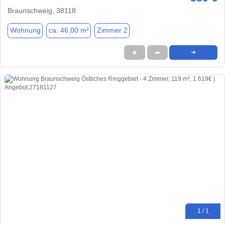
Braunschweig, 38118
Wohnung
ca. 46,00 m²
Zimmer 2
★
➦
➜
1 / 1