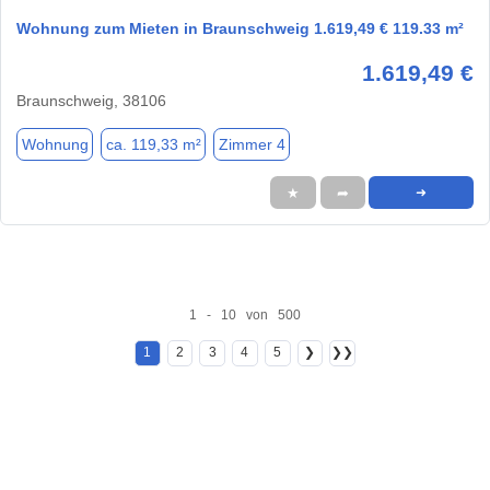
Wohnung zum Mieten in Braunschweig 1.619,49 € 119.33 m²
1.619,49 €
Braunschweig, 38106
Wohnung
ca. 119,33 m²
Zimmer 4
★
➦
➜
1 - 10 von 500
1
2
3
4
5
❯
❯❯