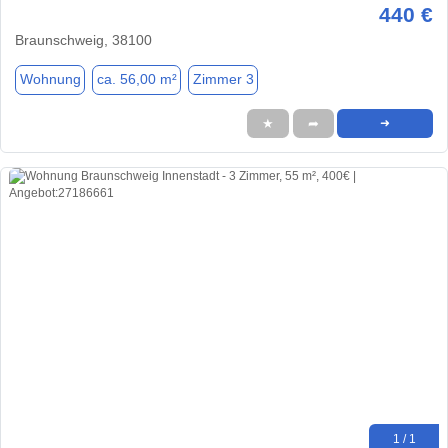
440 €
Braunschweig, 38100
Wohnung
ca. 56,00 m²
Zimmer 3
★
➦
➜
1 / 1