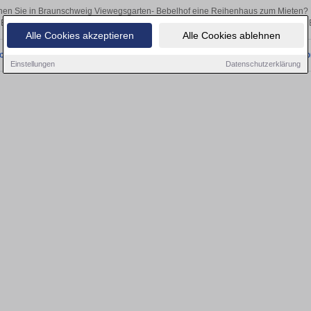
en Sie in Braunschweig Viewegsgarten- Bebelhof eine Reihenhaus zum Mieten? 
Egal, ob als Kapitalanlage oder zur Vermietung – hier finden Sie Ihre Immobilie 
Alle Cookies akzeptieren
Alle Cookies ablehnen
onnten wir derzeit keine passenden Objekte finden. Schauen Sie bald wieder vo
Einstellungen
Datenschutzerklärung