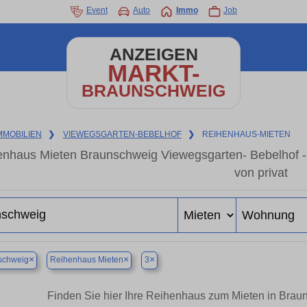
Event
Auto
Immo
Job
ANZEIGEN
MARKT-
BRAUNSCHWEIG
MMOBILIEN
❯
VIEWEGSGARTEN-BEBELHOF
❯
REIHENHAUS-MIETEN
enhaus Mieten Braunschweig Viewegsgarten- Bebelhof -
von privat
×
×
×
schweig
Reihenhaus Mieten
3
Finden Sie hier Ihre Reihenhaus zum Mieten in Bra