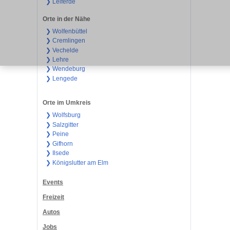
❯ Leiferde
Orte in der Nähe
❯ Wolfenbüttel
❯ Cremlingen
❯ Vechelde
❯ Lehre
❯ Wendeburg
❯ Lengede
Orte im Umkreis
❯ Wolfsburg
❯ Salzgitter
❯ Peine
❯ Gifhorn
❯ Ilsede
❯ Königslutter am Elm
Events
Freizeit
Autos
Jobs