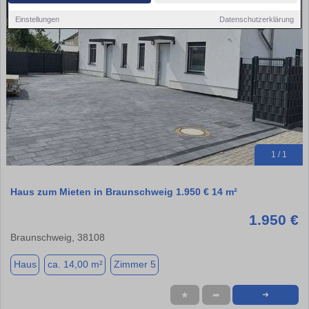
Einstellungen
Datenschutzerklärung
1 / 1
Haus zum Mieten in Braunschweig 1.950 € 14 m²
1.950 €
Braunschweig, 38108
Haus
ca. 14,00 m²
Zimmer 5
★
➦
➜