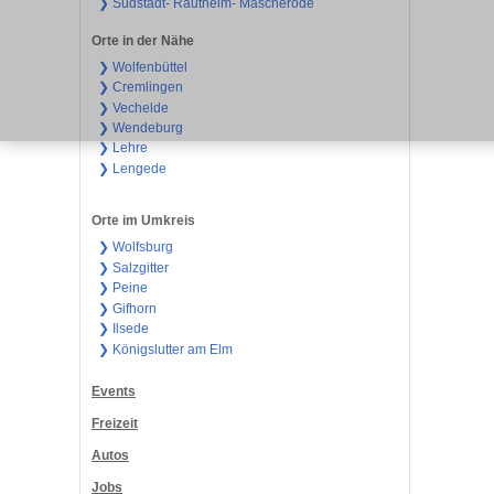
❯ Südstadt- Rautheim- Mascherode
Orte in der Nähe
❯ Wolfenbüttel
❯ Cremlingen
❯ Vechelde
❯ Wendeburg
❯ Lehre
❯ Lengede
Orte im Umkreis
❯ Wolfsburg
❯ Salzgitter
❯ Peine
❯ Gifhorn
❯ Ilsede
❯ Königslutter am Elm
Events
Freizeit
Autos
Jobs