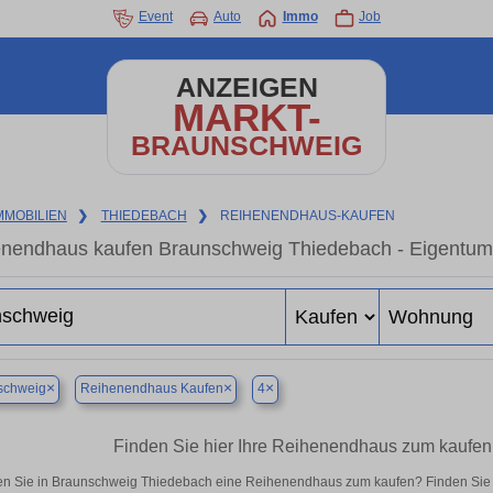
Event
Auto
Immo
Job
ANZEIGEN
MARKT-
BRAUNSCHWEIG
MMOBILIEN
❯
THIEDEBACH
❯
REIHENENDHAUS-KAUFEN
nendhaus kaufen Braunschweig Thiedebach - Eigentums
×
×
×
schweig
Reihenendhaus Kaufen
4
Finden Sie hier Ihre Reihenendhaus zum kaufe
n Sie in Braunschweig Thiedebach eine Reihenendhaus zum kaufen? Finden Sie 