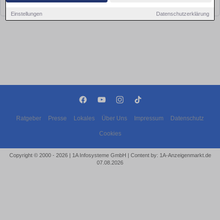
bald wieder vorbei!
Einstellungen
Datenschutzerklärung
Ratgeber
Presse
Lokales
Über Uns
Impressum
Datenschutz
Cookies
Copyright © 2000 - 2026 | 1A Infosysteme GmbH | Content by: 1A-Anzeigenmarkt.de
07.08.2026