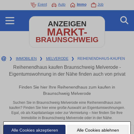
Event
Auto
Immo
Job
ANZEIGEN
MARKT-
BRAUNSCHWEIG
❯
IMMOBILIEN
❯
MELVERODE
❯
REIHENENDHAUS-KAUFEN
Reihenendhaus kaufen Braunschweig Melverode -
Eigentumswohnung in der Nähe finden auch von privat
Finden Sie hier Ihre Reihenendhaus zum kaufen in
Braunschweig Melverode
Suchen Sie in Braunschweig Melverode eine Reihenendhaus zum
kaufen? Finden Sie hier eine große Auswahl an Eigentumswohnungen.
Egal, ob als Kapitalanlage oder zur Vermietung – hier finden Sie Ihre
Immobilie in Braunschweig Melverode oder in der Nähe.
Alle Cookies akzeptieren
Alle Cookies ablehnen
Leider konnten wir derzeit keine passenden Objekte finden. Schauen Sie