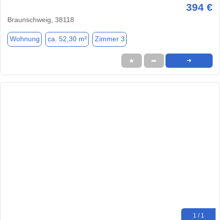
394 €
Braunschweig, 38118
Wohnung
ca. 52,30 m²
Zimmer 3
★
➦
➜
1 / 1