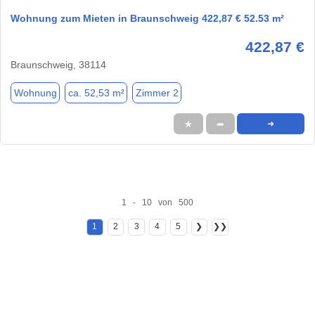
Wohnung zum Mieten in Braunschweig 422,87 € 52.53 m²
422,87 €
Braunschweig, 38114
Wohnung
ca. 52,53 m²
Zimmer 2
★
➦
➜
1 - 10 von 500
1
2
3
4
5
❯
❯❯