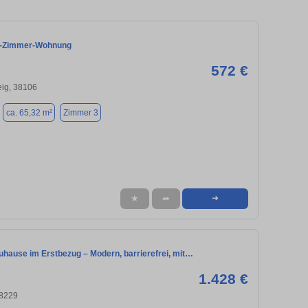
 3-Zimmer-Wohnung
572 €
ig, 38106
ca. 65,32 m²
Zimmer 3
★
➦
➜
uhause im Erstbezug – Modern, barrierefrei, mit…
1.428 €
38229