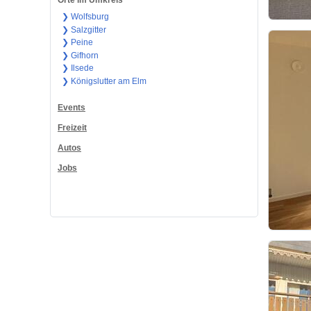
Orte im Umkreis
❯ Wolfsburg
❯ Salzgitter
❯ Peine
❯ Gifhorn
❯ Ilsede
❯ Königslutter am Elm
Events
Freizeit
Autos
Jobs