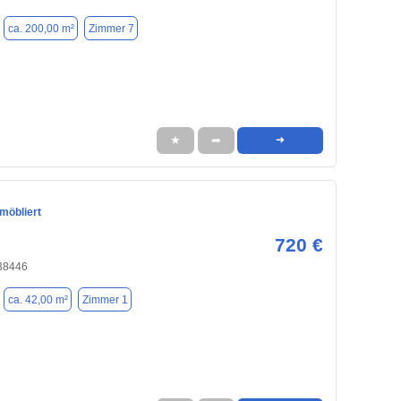
ca. 200,00 m²
Zimmer 7
★
➦
➜
möbliert
720 €
 38446
ca. 42,00 m²
Zimmer 1