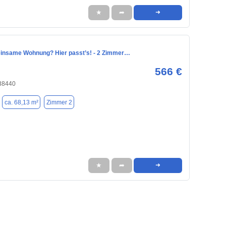
★
➦
➜
insame Wohnung? Hier passt’s! - 2 Zimmer…
566 €
 38440
ca. 68,13 m²
Zimmer 2
★
➦
➜