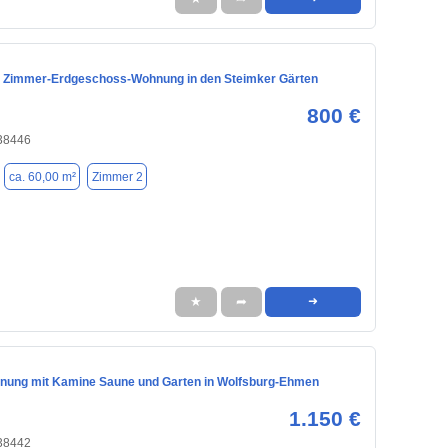
 2 Zimmer-Erdgeschoss-Wohnung in den Steimker Gärten
800 €
 38446
ca. 60,00 m²
Zimmer 2
★
➦
➜
nung mit Kamine Saune und Garten in Wolfsburg-Ehmen
1.150 €
 38442