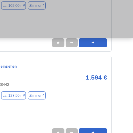
ca. 102,00 m²
Zimmer 4
★
➦
➜
t einziehen
1.594 €
 38442
ca. 127,50 m²
Zimmer 4
★
➦
➜