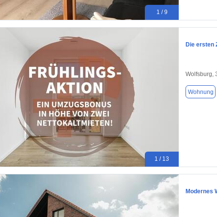
1 / 9
Die ersten
Wolfsburg,
Wohnung
1 / 13
Modernes W