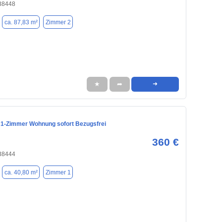
 38448
ca. 87,83 m²
Zimmer 2
★
➦
➜
 1-Zimmer Wohnung sofort Bezugsfrei
360 €
 38444
ca. 40,80 m²
Zimmer 1