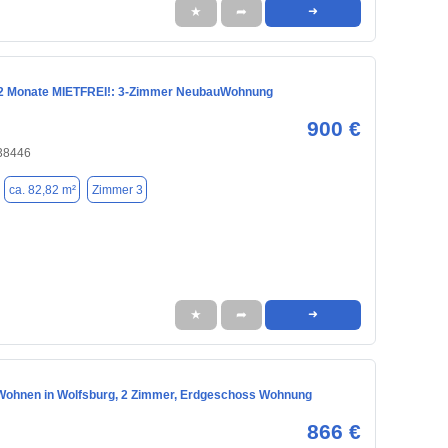
★
➦
➜
 2 Monate MIETFREI!: 3-Zimmer NeubauWohnung
900 €
 38446
ca. 82,82 m²
Zimmer 3
★
➦
➜
ohnen in Wolfsburg, 2 Zimmer, Erdgeschoss Wohnung
866 €