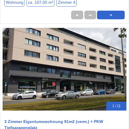
Wohnung
ca. 107,00 m²
Zimmer 4
★
➦
➜
1 / 11
3 Zimmer Eigentumswohnung 91m2 (verm.) + PKW
Tiefgaragenplatz