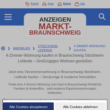
Event
Auto
Immo
Job
ANZEIGEN
MARKT-
BRAUNSCHWEIG
STOECKHEIM-
4-ZIMMER-WOHNUNG-
❯
IMMOBILIEN
❯
❯
LEIFERDE
KAUFEN
4-Zimmer-Wohnung kaufen in Braunschweig Stöckheim-
Leiferde – Großzügiges Wohnen genießen
Jetzt eine Vierzimmerwohnung in Braunschweig Stöckheim-
Leiferde kaufen – Geräumige & moderne Immobilien
Finde eine 4-Zimmer-Wohnung zum Kauf in Braunschweig! Perfekt für
Familien & Homeoffice – jetzt moderne Eigentumswohnungen
entdecken.
Alle Cookies akzeptieren
Alle Cookies ablehnen