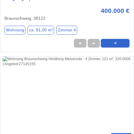
400.000 €
Braunschweig, 38122
Wohnung
ca. 91,00 m²
Zimmer 4
★
➦
➜