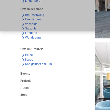
❯ Lindenberg
Orte in der Nähe
❯ Braunschweig
❯ Cremlingen
❯ Vechelde
❯ Salzgitter
❯ Lengede
❯ Wendeburg
Orte im Umkreis
❯ Peine
❯ Ilsede
❯ Königslutter am Elm
Events
Freizeit
Autos
Jobs