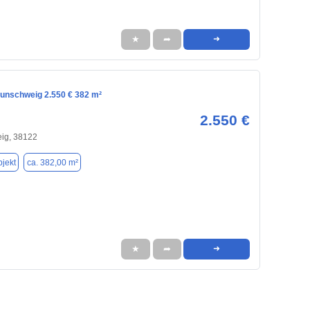
★
➦
➜
aunschweig 2.550 € 382 m²
2.550 €
ig, 38122
jekt
ca. 382,00 m²
★
➦
➜