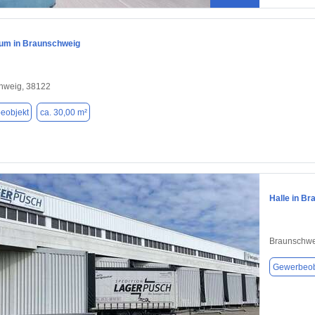
um in Braunschweig
hweig, 38122
eobjekt
ca. 30,00 m²
Halle in B
Braunschwe
Gewerbeob