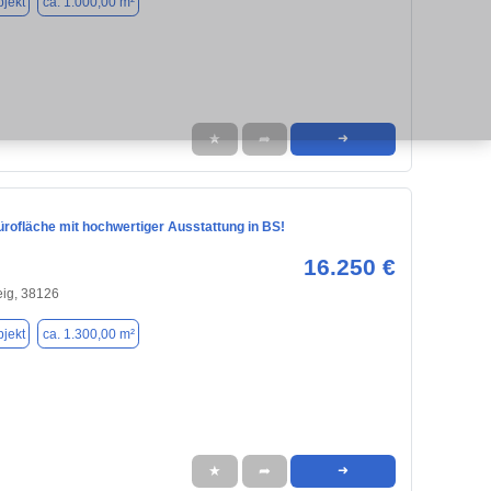
jekt
ca. 1.000,00 m²
★
➦
➜
rofläche mit hochwertiger Ausstattung in BS!
16.250 €
ig, 38126
jekt
ca. 1.300,00 m²
★
➦
➜