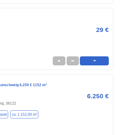
29 €
★
➦
➜
raunschweig 6.250 € 1152 m²
6.250 €
ig, 38122
jekt
ca. 1.152,00 m²