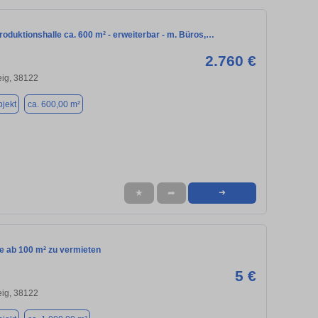
oduktionshalle ca. 600 m² - erweiterbar - m. Büros,…
2.760 €
ig, 38122
jekt
ca. 600,00 m²
★
➦
➜
he ab 100 m² zu vermieten
5 €
ig, 38122