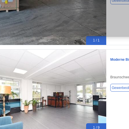
Gewerbeob
1 / 1
Moderne Bü
Braunschwe
Gewerbeob
1 / 9