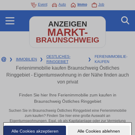
Event
Auto
Immo
Job
ANZEIGEN
MARKT-
BRAUNSCHWEIG
OESTLICHES-
FERIENIMMOBILIE-
❯
IMMOBILIEN
❯
❯
RINGGEBIET
KAUFEN
Ferienimmobilie kaufen Braunschweig Östliches
Ringgebiet - Eigentumswohnung in der Nähe finden auch
von privat
Finden Sie hier Ihre Ferienimmobilie zum kaufen in
Braunschweig Östliches Ringgebiet
Suchen Sie in Braunschweig Östliches Ringgebiet eine Ferienimmobilie
zum kaufen? Finden Sie hier eine große Auswahl an
Eigentumswohnungen. Egal, ob als Kapitalanlage oder zur Vermietung
– hier finden Sie Ihre Immobilie in Braunschweig Östliches Ringgebiet
Alle Cookies akzeptieren
Alle Cookies ablehnen
oder in der Nähe.