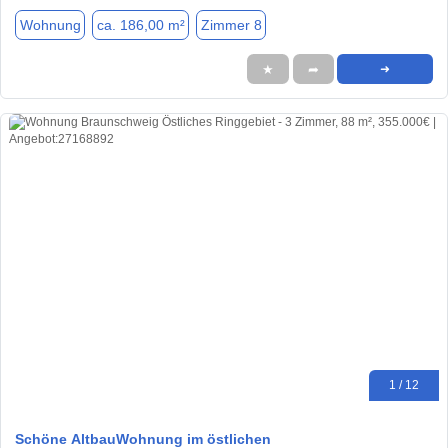
Wohnung
ca. 186,00 m²
Zimmer 8
★
➦
➜
1 / 12
Schöne AltbauWohnung im östlichen