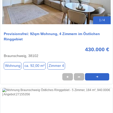
1 / 4
Provisionsfrei: 92qm Wohnung, 4 Zimmern im Östlichen
Ringgebiet
430.000 €
Braunschweig, 38102
Wohnung
ca. 92,00 m²
Zimmer 4
★
➦
➜