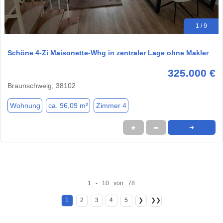
1 / 9
Schöne 4-Zi Maisonette-Whg in zentraler Lage ohne Makler
325.000 €
Braunschweig, 38102
Wohnung
ca. 96,09 m²
Zimmer 4
★
➦
➜
1 - 10 von 78
1
2
3
4
5
❯
❯❯