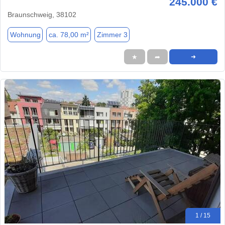
245.000 €
Braunschweig, 38102
Wohnung
ca. 78,00 m²
Zimmer 3
★
➦
➜
1 / 15