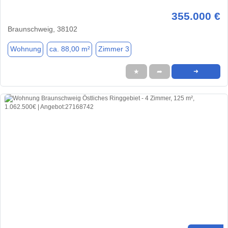
355.000 €
Braunschweig, 38102
Wohnung
ca. 88,00 m²
Zimmer 3
★
➦
➜