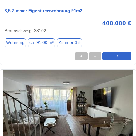
3,5 Zimmer Eigentumswohnung 91m2
400.000 €
Braunschweig, 38102
Wohnung
ca. 91,00 m²
Zimmer 3.5
★
➦
➜