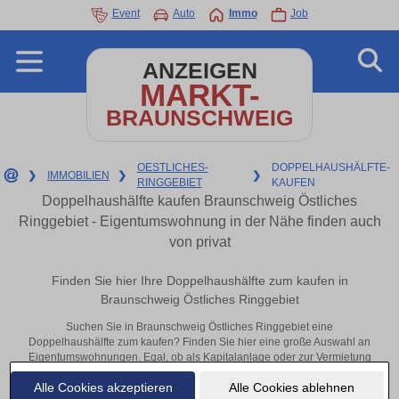
Event
Auto
Immo
Job
ANZEIGEN
MARKT-
BRAUNSCHWEIG
OESTLICHES-
DOPPELHAUSHÄLFTE-
❯
IMMOBILIEN
❯
❯
RINGGEBIET
KAUFEN
Doppelhaushälfte kaufen Braunschweig Östliches
Ringgebiet - Eigentumswohnung in der Nähe finden auch
von privat
Finden Sie hier Ihre Doppelhaushälfte zum kaufen in
Braunschweig Östliches Ringgebiet
Suchen Sie in Braunschweig Östliches Ringgebiet eine
Doppelhaushälfte zum kaufen? Finden Sie hier eine große Auswahl an
Eigentumswohnungen. Egal, ob als Kapitalanlage oder zur Vermietung
– hier finden Sie Ihre Immobilie in Braunschweig Östliches Ringgebiet
Alle Cookies akzeptieren
Alle Cookies ablehnen
oder in der Nähe.