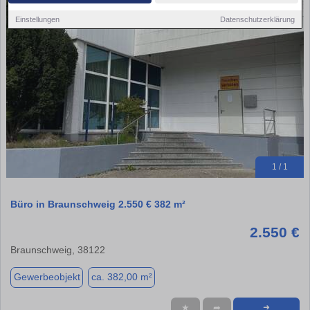
Einstellungen
Datenschutzerklärung
1 / 1
Büro in Braunschweig 2.550 € 382 m²
2.550 €
Braunschweig, 38122
Gewerbeobjekt
ca. 382,00 m²
★
➦
➜