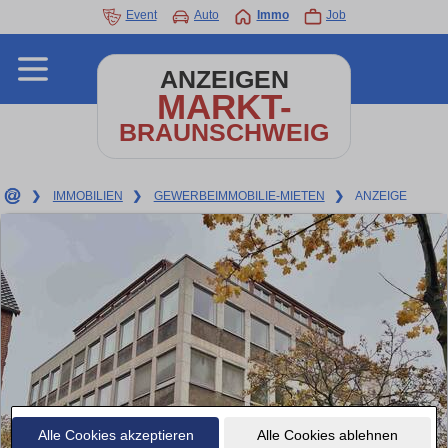
Event
Auto
Immo
Job
ANZEIGEN
MARKT-
BRAUNSCHWEIG
❯
IMMOBILIEN
❯
GEWERBEIMMOBILIE-MIETEN
❯
ANZEIGE
Alle Cookies akzeptieren
Alle Cookies ablehnen