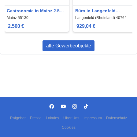
Gastronomie in Mainz 2.500
Büro in Langenfeld
€ 211 m²
(Rheinland) 929,04 € 75 m²
Mainz 55130
Langenfeld (Rheinland) 40764
2.500 €
929,04 €
alle Gewerbeobjekte
Ratgeber
Presse
Lokales
Über Uns
Impressum
Datenschutz
Cookies