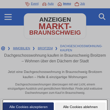
Event
Auto
Immo
Job
ANZEIGEN
MARKT-
BRAUNSCHWEIG
DACHGESCHOSSWOHNUNG-
❯
IMMOBILIEN
❯
BROITZEM
❯
KAUFEN
Dachgeschosswohnung kaufen in Braunschweig Broitzem
– Wohnen über den Dächern der Stadt
Jetzt eine Dachgeschosswohnung in Braunschweig Broitzem
kaufen – Helle & einzigartige Wohnungen
Dachgeschosswohnungen überzeugen mit viel Licht, einem
einzigartigen Ausblick und gemütlichem Wohnflair. Finde jetzt exklusive
Dachwohnungen zum Kauf in Braunschweig.
Leider konnten wir derzeit keine passenden Objekte finden. Schauen Sie
Alle Cookies akzeptieren
Alle Cookies ablehnen
bald wieder vorbei!