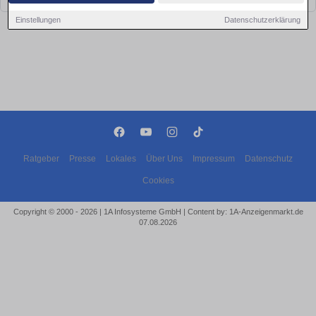
Einstellungen
Datenschutzerklärung
Ratgeber
Presse
Lokales
Über Uns
Impressum
Datenschutz
Cookies
Copyright © 2000 - 2026 | 1A Infosysteme GmbH | Content by: 1A-Anzeigenmarkt.de
07.08.2026