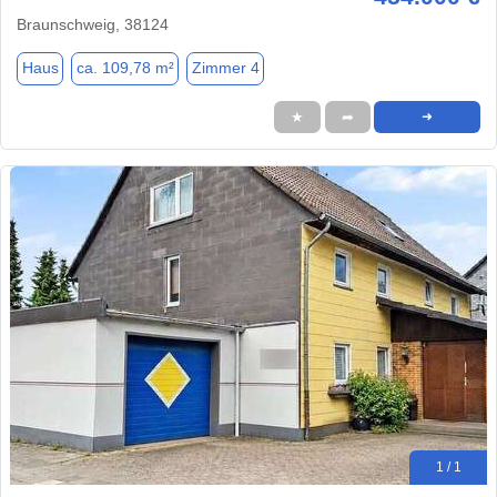
Braunschweig, 38124
Haus
ca. 109,78 m²
Zimmer 4
★
➦
➜
1 / 1