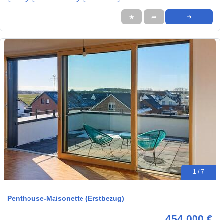
★
➦
➜
1 / 7
Penthouse-Maisonette (Erstbezug)
454.000 €