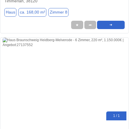
Timmerlah, 38120
Haus
ca. 168,00 m²
Zimmer 8
★
➦
➜
1 / 1