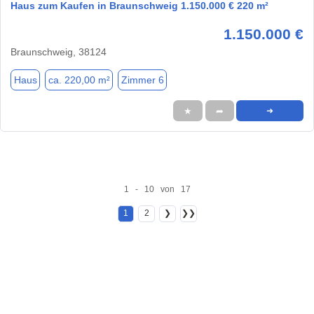
Haus zum Kaufen in Braunschweig 1.150.000 € 220 m²
1.150.000 €
Braunschweig, 38124
Haus
ca. 220,00 m²
Zimmer 6
★
➦
➜
1 - 10 von 17
1
2
❯
❯❯