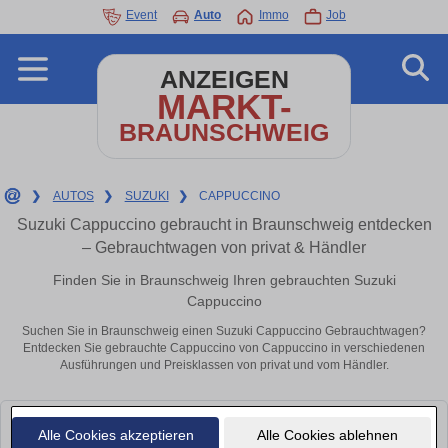
Event
Auto
Immo
Job
ANZEIGEN
MARKT-
BRAUNSCHWEIG
❯
AUTOS
❯
SUZUKI
❯
CAPPUCCINO
Suzuki Cappuccino gebraucht in Braunschweig entdecken
– Gebrauchtwagen von privat & Händler
Finden Sie in Braunschweig Ihren gebrauchten Suzuki
Cappuccino
Suchen Sie in Braunschweig einen Suzuki Cappuccino Gebrauchtwagen?
Entdecken Sie gebrauchte Cappuccino von Cappuccino in verschiedenen
Ausführungen und Preisklassen von privat und vom Händler.
Leider konnten wir derzeit keine passenden Autos finden. Schauen Sie
Alle Cookies akzeptieren
Alle Cookies ablehnen
bald wieder vorbei!