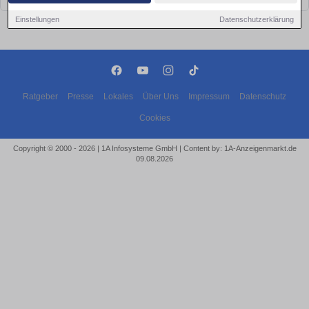
Einstellungen
Datenschutzerklärung
Ratgeber
Presse
Lokales
Über Uns
Impressum
Datenschutz
Cookies
Copyright © 2000 - 2026 | 1A Infosysteme GmbH | Content by: 1A-Anzeigenmarkt.de
09.08.2026