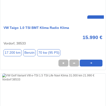
VW Taigo 1.0 TSI BMT Klima Radio Klima
15.990 €
Vordorf, 38533
17.200 km
Benzin
70 kw (95 PS)
★
➦
➜