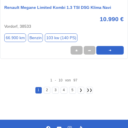
Renault Megane Limited Kombi 1.3 TSI DSG Klima Navi
10.990 €
Vordorf, 38533
66.900 km
Benzin
103 kw (140 PS)
★
➦
➜
1 - 10 von 97
1
2
3
4
5
❯
❯❯