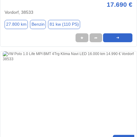
17.690 €
Vordorf, 38533
27.800 km
Benzin
81 kw (110 PS)
★
➦
➜