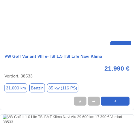
VW Golf Variant VIII e-TSI 1.5 TSI Life Navi Klima
21.990 €
Vordorf, 38533
31.000 km
Benzin
85 kw (116 PS)
★
➦
➜