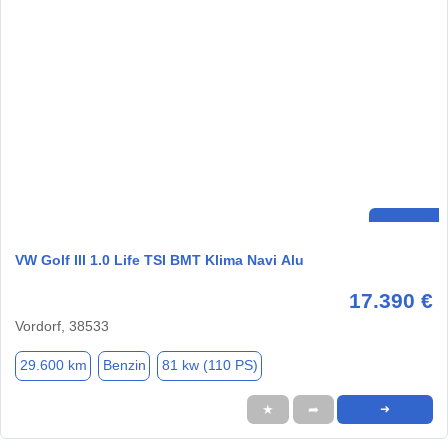
VW Golf III 1.0 Life TSI BMT Klima Navi Alu
17.390 €
Vordorf, 38533
29.600 km
Benzin
81 kw (110 PS)
★
➦
➜