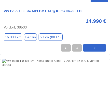
VW Polo 1.0 Life MPI BMT 4Trg Klima Navi LED
14.990 €
Vordorf, 38533
16.000 km
Benzin
59 kw (80 PS)
★
➦
➜