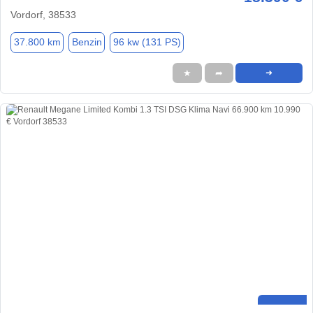
Vordorf, 38533
37.800 km
Benzin
96 kw (131 PS)
★
➦
➜