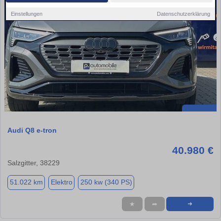
Einstellungen
Datenschutzerklärung
Audi Q8 e-tron
40.980 €
Salzgitter, 38229
51.022 km
Elektro
250 kw (340 PS)
★
➦
➜