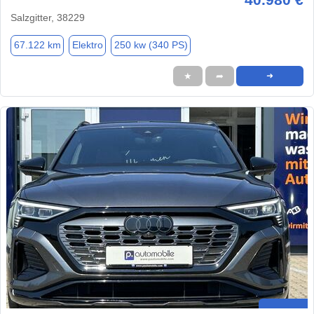
Salzgitter, 38229
67.122 km
Elektro
250 kw (340 PS)
★
➦
➜