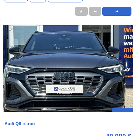
★
➦
➜
Audi Q8 e-tron
40.980 €