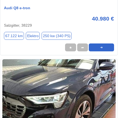
Audi Q8 e-tron
40.980 €
Salzgitter, 38229
67.122 km
Elektro
250 kw (340 PS)
★
➦
➜