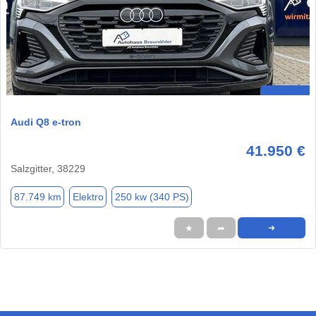
Audi Q8 e-tron
41.950 €
Salzgitter, 38229
87.749 km
Elektro
250 kw (340 PS)
★
➦
➜