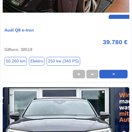
Audi Q8 e-tron
39.780 €
Gifhorn, 38518
50.260 km
Elektro
250 kw (340 PS)
★
➦
➜