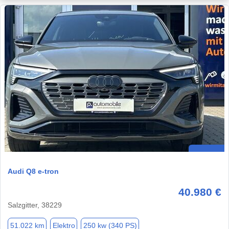
Audi Q8 e-tron
40.980 €
Salzgitter, 38229
51.022 km
Elektro
250 kw (340 PS)