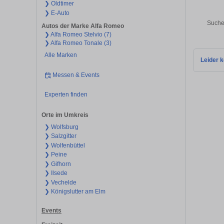
❯ Oldtimer
❯ E-Auto
Suche
Autos der Marke Alfa Romeo
❯ Alfa Romeo Stelvio (7)
❯ Alfa Romeo Tonale (3)
Alle Marken
Leider k
Messen & Events
Experten finden
Orte im Umkreis
❯ Wolfsburg
❯ Salzgitter
❯ Wolfenbüttel
❯ Peine
❯ Gifhorn
❯ Ilsede
❯ Vechelde
❯ Königslutter am Elm
Events