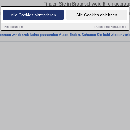
Finden Sie in Braunschweig Ihren gebrau
n Sie in Braunschweig einen Alfa Romeo Brera Gebrauchtwagen? Entdecken Sie g
Alle Cookies akzeptieren
Alle Cookies ablehnen
Preisklassen von privat und vom
Einstellungen
Datenschutzerklärung
onnten wir derzeit keine passenden Autos finden. Schauen Sie bald wieder vorb