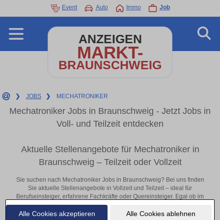
Event
Auto
Immo
Job
ANZEIGEN
MARKT-
BRAUNSCHWEIG
❯
JOBS
❯
MECHATRONIKER
Mechatroniker Jobs in Braunschweig - Jetzt Jobs in
Voll- und Teilzeit entdecken
Aktuelle Stellenangebote für Mechatroniker in
Braunschweig – Teilzeit oder Vollzeit
Sie suchen nach Mechatroniker Jobs in Braunschweig? Bei uns finden
Sie aktuelle Stellenangebote in Vollzeit und Teilzeit – ideal für
Berufseinsteiger, erfahrene Fachkräfte oder Quereinsteiger. Egal ob im
Büro, vor Ort oder remote: Entdecken Sie jetzt neue Chancen in Ihrer
Alle Cookies akzeptieren
Alle Cookies ablehnen
Region und bewerben Sie sich direkt auf passende Mechatroniker-