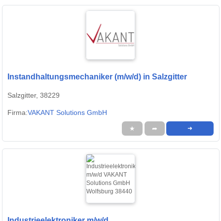
Instandhaltungsmechaniker (m/w/d) in Salzgitter
Salzgitter, 38229
Firma:
VAKANT Solutions GmbH
★
➦
➜
Industrieelektroniker m/w/d