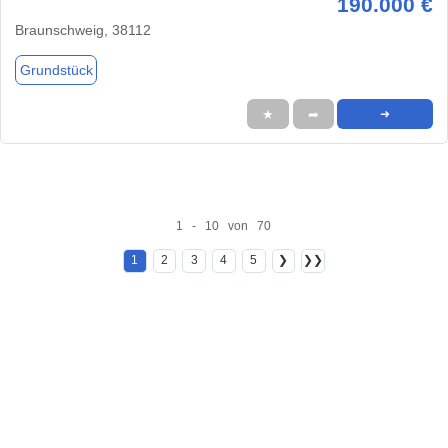
190.000 €
Braunschweig, 38112
Grundstück
★
➦
➜
1 - 10 von 70
1
2
3
4
5
❯
❯❯