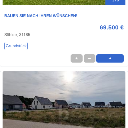
1 / 6
BAUEN SIE NACH IHREN WÜNSCHEN!
69.500 €
Söhlde, 31185
Grundstück
★
➦
➜