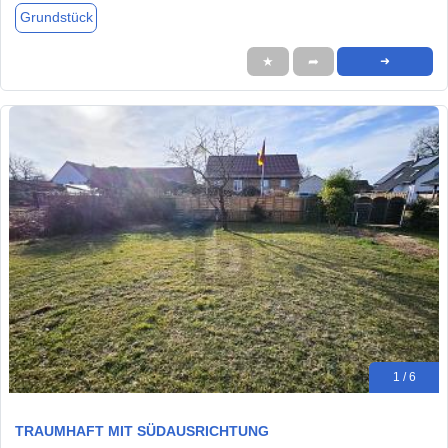
Grundstück
★
➦
➜
1 / 6
TRAUMHAFT MIT SÜDAUSRICHTUNG