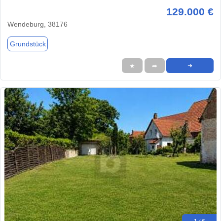
129.000 €
Wendeburg, 38176
Grundstück
★
➦
➜