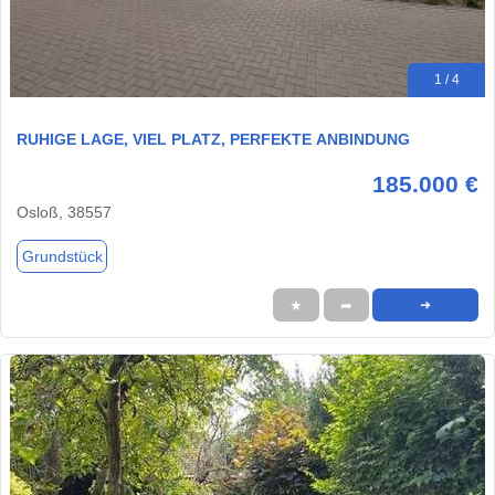
1 / 4
RUHIGE LAGE, VIEL PLATZ, PERFEKTE ANBINDUNG
185.000 €
Osloß, 38557
Grundstück
★
➦
➜