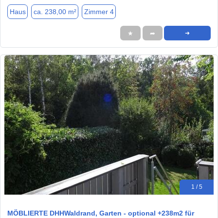
Haus
ca. 238,00 m²
Zimmer 4
★
➦
➜
1 / 5
MÖBLIERTE DHHWaldrand, Garten - optional +238m2 für