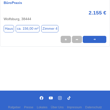
BüroPraxis
2.155 €
Wolfsburg, 38444
Haus
ca. 156,00 m²
Zimmer 4
★
➦
➜
Ratgeber
Presse
Lokales
Über Uns
Impressum
Datenschutz