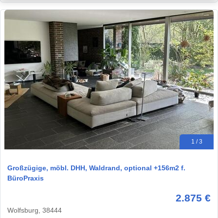
1 / 3
Großzügige, möbl. DHH, Waldrand, optional +156m2 f.
BüroPraxis
2.875 €
Wolfsburg, 38444