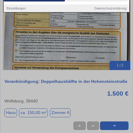
Einstellungen
Datenschutzerklärung
1 / 2
Vorankündigung: Doppelhaushälfte in der Hohensteinstraße
1.500 €
Wolfsburg, 38440
Haus
ca. 150,00 m²
Zimmer 6
★
➦
➜