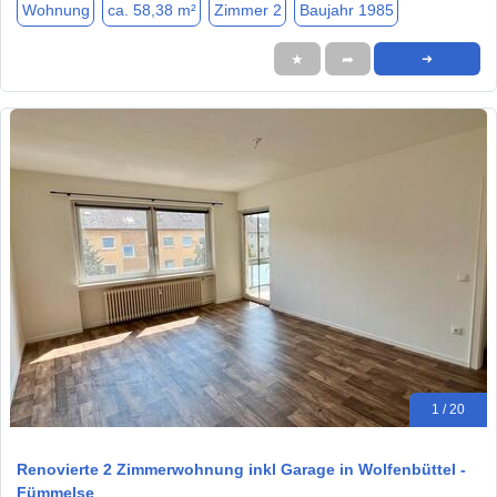
Wohnung
ca. 58,38 m²
Zimmer 2
Baujahr 1985
★
➦
➜
1 / 20
Renovierte 2 Zimmerwohnung inkl Garage in Wolfenbüttel -
Fümmelse