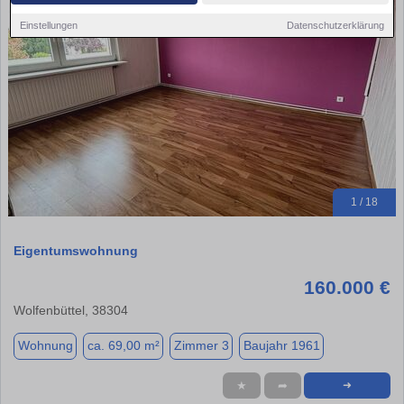
Einstellungen
Datenschutzerklärung
1 / 18
Eigentumswohnung
160.000 €
Wolfenbüttel, 38304
Wohnung
ca. 69,00 m²
Zimmer 3
Baujahr 1961
★
➦
➜