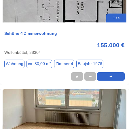
1 / 4
Schöne 4 Zimmerwohnung
155.000 €
Wolfenbüttel, 38304
Wohnung
ca. 80,00 m²
Zimmer 4
Baujahr 1976
★
➦
➜