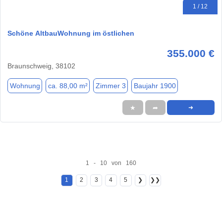
1 / 12
Schöne AltbauWohnung im östlichen
355.000 €
Braunschweig, 38102
Wohnung
ca. 88,00 m²
Zimmer 3
Baujahr 1900
★
➦
➜
1 - 10 von 160
1
2
3
4
5
❯
❯❯