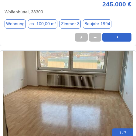
245.000 €
Wolfenbüttel, 38300
Wohnung
ca. 100,00 m²
Zimmer 3
Baujahr 1994
★
➦
➜
1 / 7