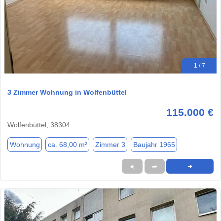
1 / 7
3 Zimmer Wohnung in Wolfenbüttel
115.000 €
Wolfenbüttel, 38304
Wohnung
ca. 68,00 m²
Zimmer 3
Baujahr 1965
★
➦
➜