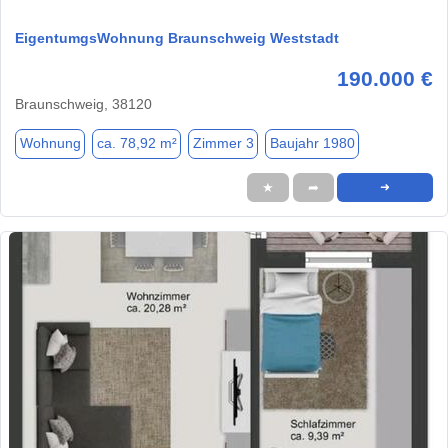
EigentumgsWohnung Braunschweig Weststadt
190.000 €
Braunschweig, 38120
Wohnung
ca. 78,92 m²
Zimmer 3
Baujahr 1980
★
➦
➜