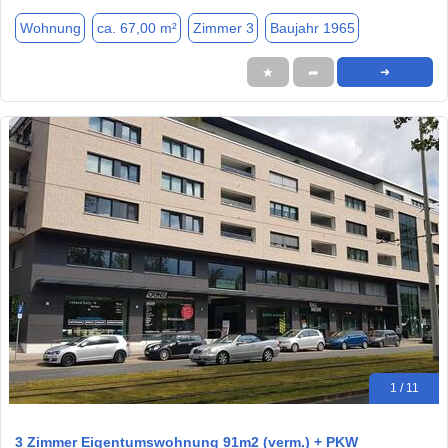
Wohnung
ca. 67,00 m²
Zimmer 3
Baujahr 1965
★
➦
➜
1 / 11
3 Zimmer Eigentumswohnung 91m2 (verm.) + PKW