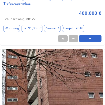
Tiefgaragenplatz
400.000 €
Braunschweig, 38122
Wohnung
ca. 91,00 m²
Zimmer 4
Baujahr 2016
★
➦
➜