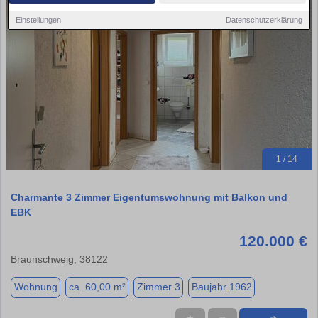
Einstellungen
Datenschutzerklärung
1 / 14
Charmante 3 Zimmer Eigentumswohnung mit Balkon und
EBK
120.000 €
Braunschweig, 38122
Wohnung
ca. 60,00 m²
Zimmer 3
Baujahr 1962