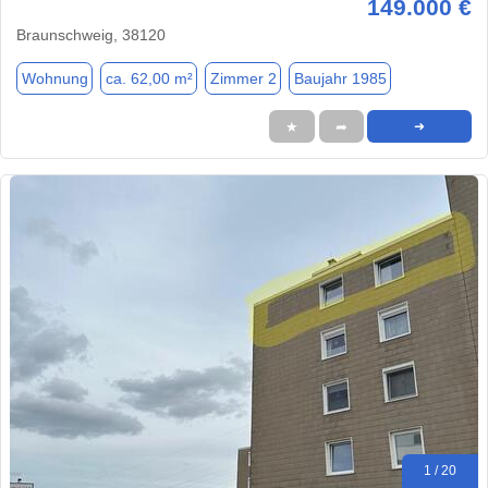
149.000 €
Braunschweig, 38120
Wohnung
ca. 62,00 m²
Zimmer 2
Baujahr 1985
★
➦
➜
1 / 20