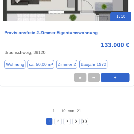
1 / 10
Provisionsfreie 2-Zimmer Eigentumswohnung
133.000 €
Braunschweig, 38120
Wohnung
ca. 50,00 m²
Zimmer 2
Baujahr 1972
★
➦
➜
1 - 10 von 21
1
2
3
❯
❯❯