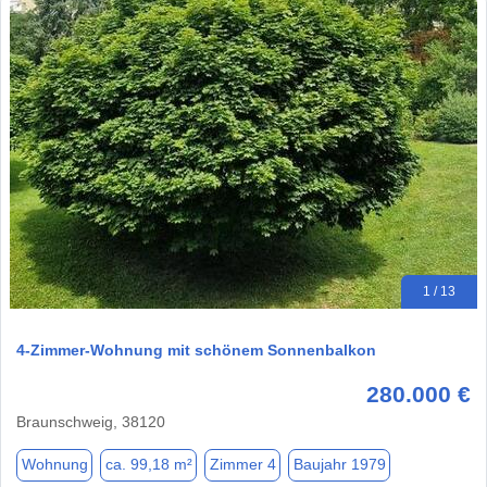
1 / 13
4-Zimmer-Wohnung mit schönem Sonnenbalkon
280.000 €
Braunschweig, 38120
Wohnung
ca. 99,18 m²
Zimmer 4
Baujahr 1979