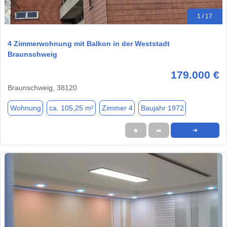
1 / 17
4 Zimmerwohnung mit Balkon in der Weststadt
Braunschweig
179.000 €
Braunschweig, 38120
Wohnung
ca. 105,25 m²
Zimmer 4
Baujahr 1972
★
➦
➜