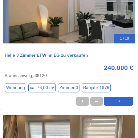
1 / 10
Helle 3 Zimmer ETW im EG zu verkaufen
240.000 €
Braunschweig, 38120
Wohnung
ca. 76,00 m²
Zimmer 3
Baujahr 1976
★
➦
➜