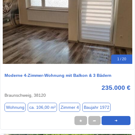
1 / 20
Moderne 4-Zimmer-Wohnung mit Balkon & 3 Bädern
235.000 €
Braunschweig, 38120
Wohnung
ca. 106,00 m²
Zimmer 4
Baujahr 1972
★
➦
➜