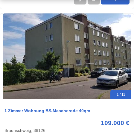
★
➦
➜
1 / 11
1 Zimmer Wohnung BS-Mascherode 40qm
109.000 €
Braunschweig, 38126