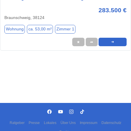
283.500 €
Braunschweig, 38124
Wohnung
ca. 53,00 m²
Zimmer 1
★
➦
➜
Ratgeber
Presse
Lokales
Über Uns
Impressum
Datenschutz