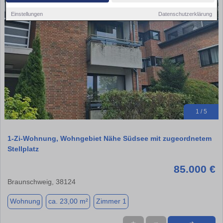
Einstellungen
Datenschutzerklärung
1 / 5
1-Zi-Wohnung, Wohngebiet Nähe Südsee mit zugeordnetem
Stellplatz
85.000 €
Braunschweig, 38124
Wohnung
ca. 23,00 m²
Zimmer 1