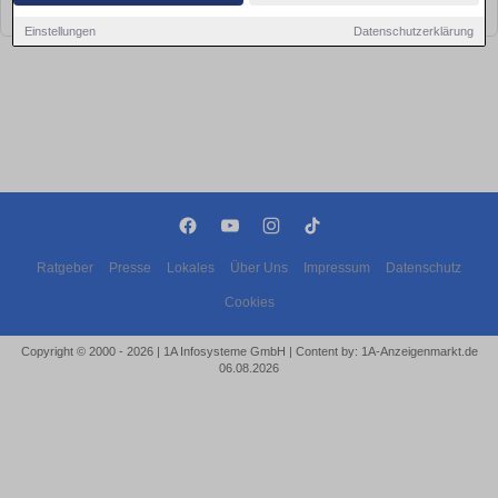
bald wieder vorbei!
Einstellungen
Datenschutzerklärung
Ratgeber
Presse
Lokales
Über Uns
Impressum
Datenschutz
Cookies
Copyright © 2000 - 2026 | 1A Infosysteme GmbH | Content by: 1A-Anzeigenmarkt.de
06.08.2026