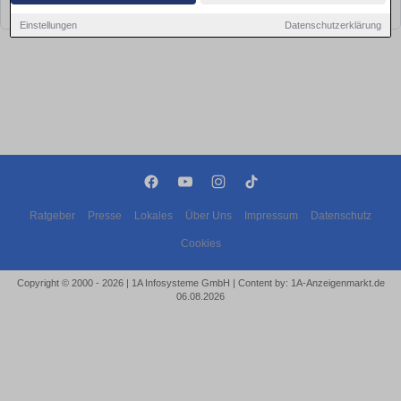
bald wieder vorbei!
Einstellungen
Datenschutzerklärung
Ratgeber
Presse
Lokales
Über Uns
Impressum
Datenschutz
Cookies
Copyright © 2000 - 2026 | 1A Infosysteme GmbH | Content by: 1A-Anzeigenmarkt.de
06.08.2026