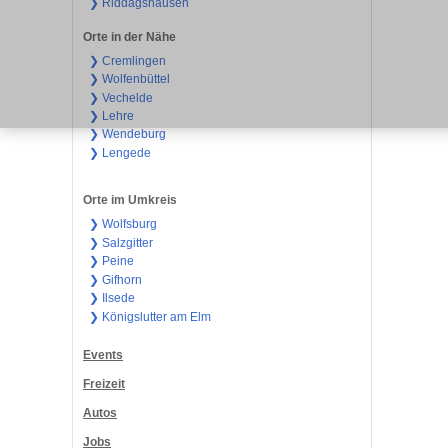
❯ Riddagshausen
Orte in der Nähe
❯ Cremlingen
❯ Wolfenbüttel
❯ Vechelde
❯ Lehre
❯ Wendeburg
❯ Lengede
Orte im Umkreis
❯ Wolfsburg
❯ Salzgitter
❯ Peine
❯ Gifhorn
❯ Ilsede
❯ Königslutter am Elm
Events
Freizeit
Autos
Jobs