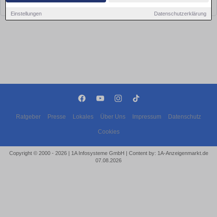
bald wieder vorbei!
Einstellungen
Datenschutzerklärung
Ratgeber
Presse
Lokales
Über Uns
Impressum
Datenschutz
Cookies
Copyright © 2000 - 2026 | 1A Infosysteme GmbH | Content by: 1A-Anzeigenmarkt.de
07.08.2026