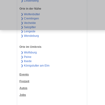
❯ Lindenberg
Orte in der Nähe
❯ Wolfenbüttel
❯ Cremlingen
❯ Vechelde
❯ Salzgitter
❯ Lengede
❯ Wendeburg
Orte im Umkreis
❯ Wolfsburg
❯ Peine
❯ Ilsede
❯ Königslutter am Elm
Events
Freizeit
Autos
Jobs