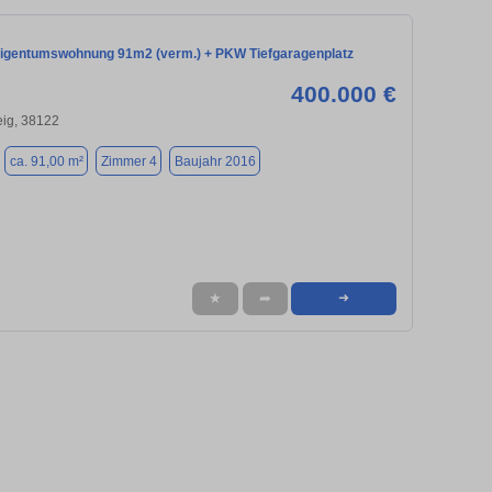
igentumswohnung 91m2 (verm.) + PKW Tiefgaragenplatz
400.000 €
ig, 38122
ca. 91,00 m²
Zimmer 4
Baujahr 2016
★
➦
➜