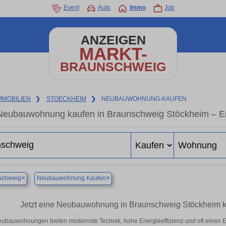
Event
Auto
Immo
Job
ANZEIGEN
MARKT-
BRAUNSCHWEIG
MMOBILIEN
❯
STOECKHEIM
❯
NEUBAUWOHNUNG-KAUFEN
Neubauwohnung kaufen in Braunschweig Stöckheim – Ener
×
×
schweig
Neubauwohnung Kaufen
Jetzt eine Neubauwohnung in Braunschweig Stöckheim k
ubauwohnungen bieten modernste Technik, hohe Energieeffizienz und oft einen 