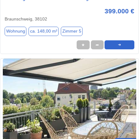
399.000 €
Braunschweig, 38102
Wohnung
ca. 148,00 m²
Zimmer 5
★
➦
➜