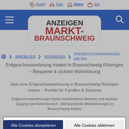
Event
Auto
Immo
Job
ANZEIGEN
MARKT-
BRAUNSCHWEIG
ERDGESCHOSSWOHNUNG-
❯
IMMOBILIEN
❯
RUENINGEN
❯
MIETEN
Erdgeschosswohnung mieten in Braunschweig Rüningen
– Bequeme & sichere Wohnlösung
Jetzt eine Erdgeschosswohnung in Braunschweig Rüningen
mieten – Perfekt für Familien & Senioren
Erdgeschosswohnungen bieten barrierefreies Wohnen und direkten
Zugang zum Außenbereich. Jetzt passende Mietwohnungen in
Braunschweig finden!
Leider konnten wir derzeit keine passenden Objekte finden. Schauen Sie
Alle Cookies akzeptieren
Alle Cookies ablehnen
bald wieder vorbei!