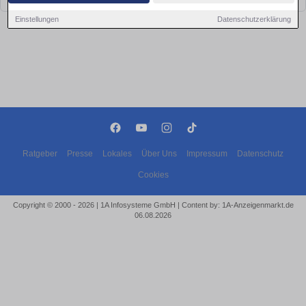
Einstellungen
Datenschutzerklärung
Ratgeber
Presse
Lokales
Über Uns
Impressum
Datenschutz
Cookies
Copyright © 2000 - 2026 | 1A Infosysteme GmbH | Content by: 1A-Anzeigenmarkt.de
06.08.2026