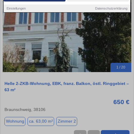
Einstellungen
Datenschutzerklärung
1 / 20
Helle 2‑ZKB‑Wohnung, EBK, franz. Balkon, östl. Ringgebiet –
63 m²
650 €
Braunschweig, 38106
Wohnung
ca. 63,00 m²
Zimmer 2