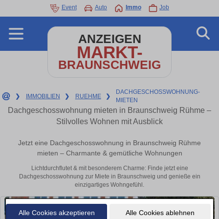
Event
Auto
Immo
Job
ANZEIGEN
MARKT-
BRAUNSCHWEIG
DACHGESCHOSSWOHNUNG-
❯
IMMOBILIEN
❯
RUEHME
❯
MIETEN
Dachgeschosswohnung mieten in Braunschweig Rühme –
Stilvolles Wohnen mit Ausblick
Jetzt eine Dachgeschosswohnung in Braunschweig Rühme
mieten – Charmante & gemütliche Wohnungen
Lichtdurchflutet & mit besonderem Charme: Finde jetzt eine
Dachgeschosswohnung zur Miete in Braunschweig und genieße ein
einzigartiges Wohngefühl.
Alle Cookies akzeptieren
Alle Cookies ablehnen