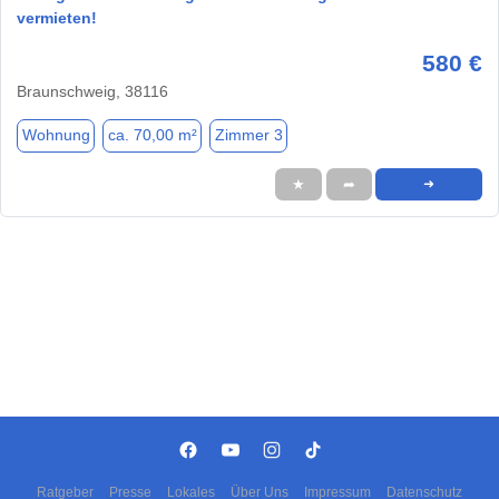
vermieten!
580 €
Braunschweig, 38116
Wohnung
ca. 70,00 m²
Zimmer 3
★
➦
➜
Ratgeber
Presse
Lokales
Über Uns
Impressum
Datenschutz