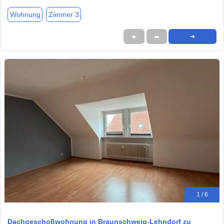
Wohnung
Zimmer 3
★
➦
➜
1 / 6
Dachgeschoßwohnung in Braunschweig-Lehndorf zu