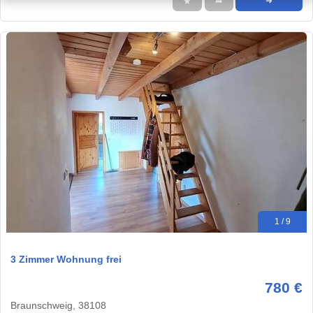
★
➦
➜
1 / 9
3 Zimmer Wohnung frei
780 €
Braunschweig, 38108