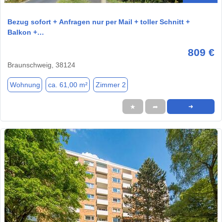
Bezug sofort + Anfragen nur per Mail + toller Schnitt +
Balkon +…
809 €
Braunschweig, 38124
Wohnung
ca. 61,00 m²
Zimmer 2
★
➦
➜