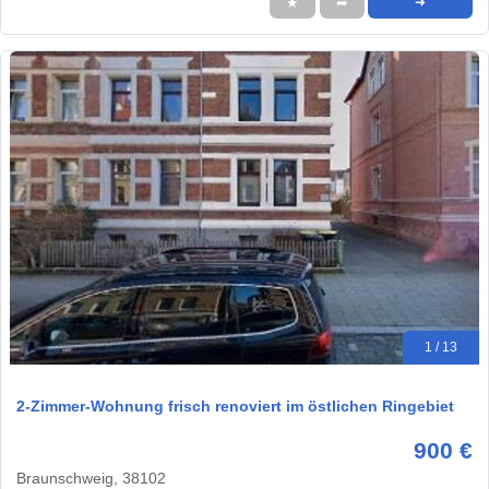
★
➦
➜
1 / 13
2-Zimmer-Wohnung frisch renoviert im östlichen Ringebiet
900 €
Braunschweig, 38102