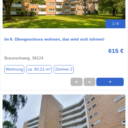
1 / 8
Im 6. Obergeschoss wohnen, das wird sich lohnen!
615 €
Braunschweig, 38124
Wohnung
ca. 60,21 m²
Zimmer 2
★
➦
➜