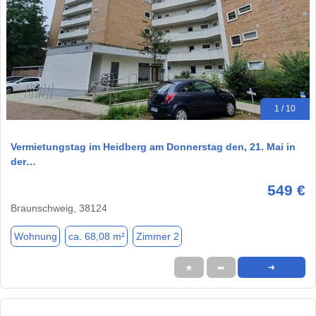
1 / 10
Vermietungstag im Heidberg am Donnerstag den, 21. Mai in
der…
549 €
Braunschweig, 38124
Wohnung
ca. 68,08 m²
Zimmer 2
★
➦
➜