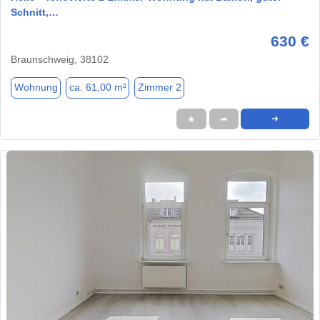
Schnitt,…
630 €
Braunschweig, 38102
Wohnung
ca. 61,00 m²
Zimmer 2
★
➦
➜