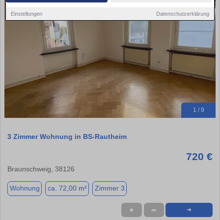
Einstellungen
Datenschutzerklärung
1 / 9
3 Zimmer Wohnung in BS-Rautheim
720 €
Braunschweig, 38126
Wohnung
ca. 72,00 m²
Zimmer 3
★
➦
➜