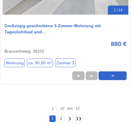
1 / 14
Großzügig geschnittene 3-Zimmer-Wohnung mit
Tageslichtbad und…
880 €
Braunschweig, 38102
Wohnung
ca. 90,00 m²
Zimmer 3
★
➦
➜
1 - 10 von 15
1
2
❯
❯❯