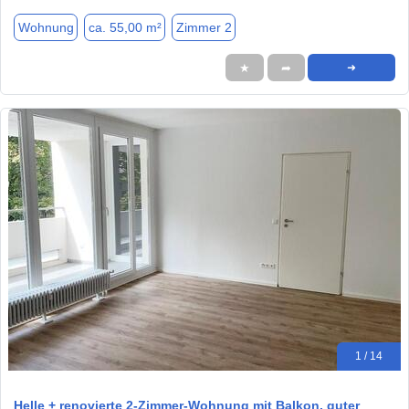
Wohnung
ca. 55,00 m²
Zimmer 2
★
➦
➜
1 / 14
Helle + renovierte 2-Zimmer-Wohnung mit Balkon, guter