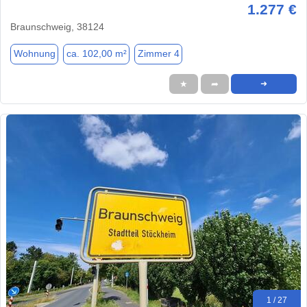
1.277 €
Braunschweig, 38124
Wohnung
ca. 102,00 m²
Zimmer 4
★
➦
➜
1 / 27